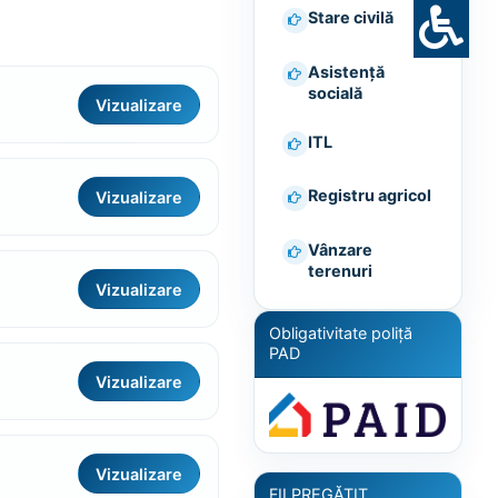
Stare civilă
Asistență
socială
Vizualizare
ITL
Registru agricol
Vizualizare
Vânzare
terenuri
Vizualizare
Obligativitate poliță
PAD
Vizualizare
Vizualizare
FII PREGĂTIT