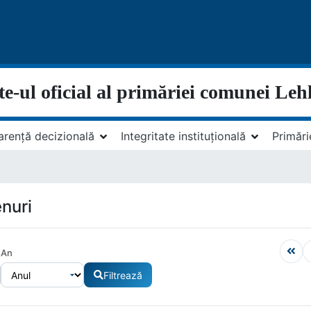
te-ul oficial al primăriei comunei Leh
arență decizională
Integritate instituțională
Primări
nuri
An
Filtrează