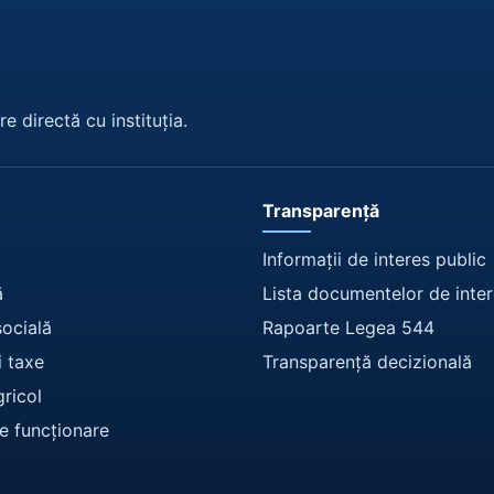
e directă cu instituția.
Transparență
Informații de interes public
ă
Lista documentelor de inter
socială
Rapoarte Legea 544
i taxe
Transparență decizională
gricol
e funcționare