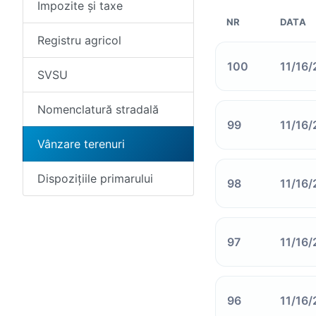
Impozite și taxe
NR
DATA
Registru agricol
100
11/16/
SVSU
Nomenclatură stradală
99
11/16/
Vânzare terenuri
Dispozițiile primarului
98
11/16/
97
11/16/
96
11/16/