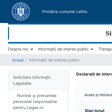
Primăria comunei Lehliu
Si
Despre noi
Informații de interes public
Transp
Acasă
Informații de interes public
Declarații de inte
Solicitare informații.
Legislație
Numele și prenumele
NUME ȘI PREN
persoanei responsabile
pentru Legea nr.
Stan Ionuț