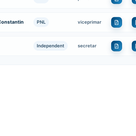
Constantin
PNL
viceprimar
Independent
secretar