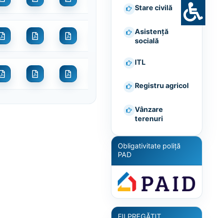
Stare civilă
Asistență
socială
ITL
Registru agricol
Vânzare
terenuri
Obligativitate poliță
PAD
FII PREGĂTIT