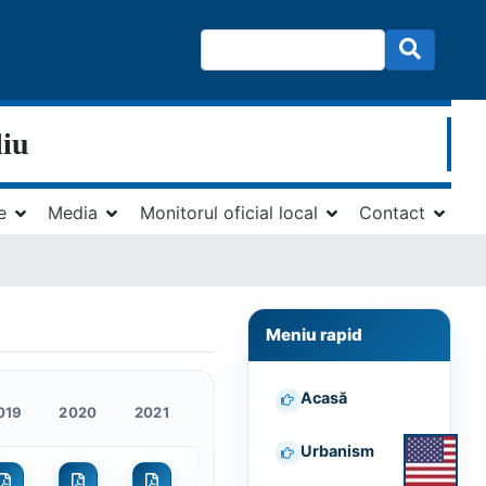
liu
e
Media
Monitorul oficial local
Contact
Meniu rapid
Acasă
019
2020
2021
2022
2023
2024
Urbanism