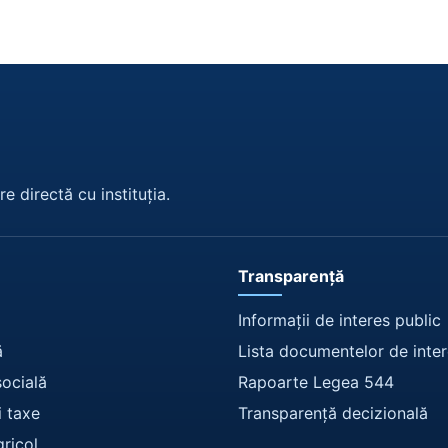
e directă cu instituția.
Transparență
Informații de interes public
ă
Lista documentelor de inter
socială
Rapoarte Legea 544
i taxe
Transparență decizională
gricol