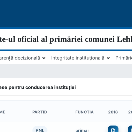
te-ul oficial al primăriei comunei Leh
arență decizională
Integritate instituțională
Primări
rese pentru conducerea instituției
UME
PARTID
FUNCȚIA
2018
2
PNL
primar