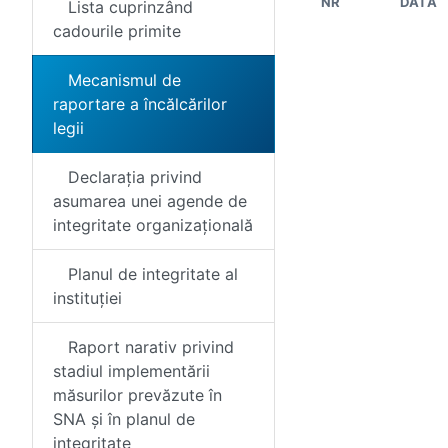
NR
DATA
Lista cuprinzând
cadourile primite
Mecanismul de
raportare a încălcărilor
legii
Declarația privind
asumarea unei agende de
integritate organizațională
Planul de integritate al
instituției
Raport narativ privind
stadiul implementării
măsurilor prevăzute în
SNA și în planul de
integritate