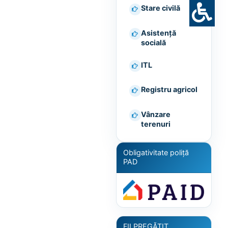
Stare civilă
Asistență
socială
ITL
Registru agricol
Vânzare
terenuri
Obligativitate poliță
PAD
FII PREGĂTIT