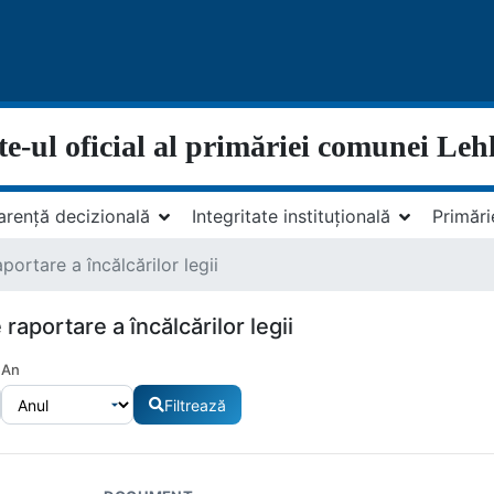
te-ul oficial al primăriei comunei Leh
arență decizională
Integritate instituțională
Primări
ortare a încălcărilor legii
aportare a încălcărilor legii
An
Filtrează