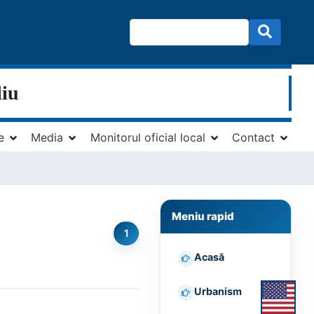
liu
e
Media
Monitorul oficial local
Contact
Meniu rapid
1
Acasă
Urbanism