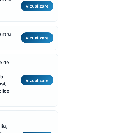
Vizualizare
pentru
Vizualizare
e de
la
Vizualizare
si,
blice
liu,