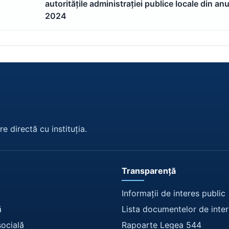
autoritățile administrației publice locale din anu
2024
e directă cu instituția.
Transparență
Informații de interes public
ă
Lista documentelor de inter
socială
Rapoarte Legea 544