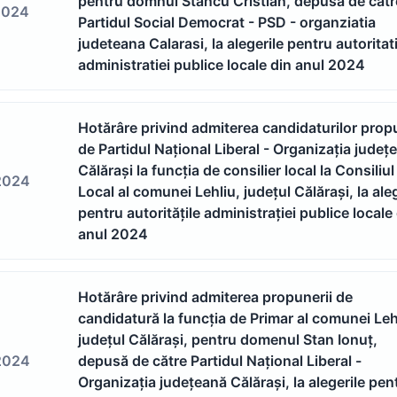
pentru domnul Stancu Cristian, depusa de catr
2024
Partidul Social Democrat - PSD - organziatia
judeteana Calarasi, la alegerile pentru autoritati
administratiei publice locale din anul 2024
Hotărâre privind admiterea candidaturilor prop
de Partidul Național Liberal - Organizația județ
Călărași la funcția de consilier local la Consiliul
2024
Local al comunei Lehliu, județul Călărași, la aleg
pentru autoritățile administrației publice locale
anul 2024
Hotărâre privind admiterea propunerii de
candidatură la funcția de Primar al comunei Leh
județul Călărași, pentru domenul Stan Ionuț,
2024
depusă de către Partidul Național Liberal -
Organizația județeană Călărași, la alegerile pen