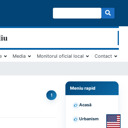
liu
e
Media
Monitorul oficial local
Contact
Meniu rapid
1
Acasă
Urbanism