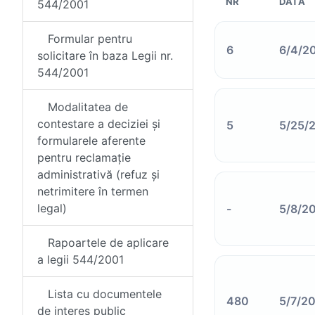
NR
DATA
544/2001
Formular pentru
6
6/4/2
solicitare în baza Legii nr.
544/2001
Modalitatea de
contestare a deciziei și
5
5/25/
formularele aferente
pentru reclamație
administrativă (refuz și
netrimitere în termen
legal)
-
5/8/2
Rapoartele de aplicare
a legii 544/2001
Lista cu documentele
480
5/7/2
de interes public