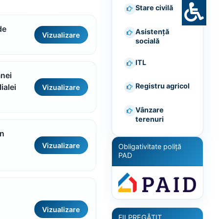
Stare civilă
de
Asistență
Vizualizare
socială
ITL
mnei
Registru agricol
ialei
Vizualizare
Vânzare
terenuri
în
Vizualizare
Obligativitate poliță
PAD
Vizualizare
FII PREGĂTIT