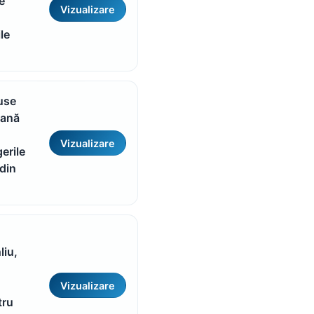
e
Vizualizare
le
use
eană
Vizualizare
erile
 din
liu,
Vizualizare
tru