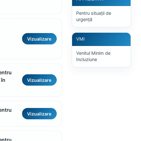
Pentru situații de
urgență
Vizualizare
VMI
Venitul Minim de
Incluziune
pentru
 în
Vizualizare
pentru
Vizualizare
pentru