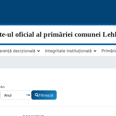
te-ul oficial al primăriei comunei Leh
arență decizională
Integritate instituțională
Primări
An
Filtrează