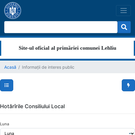
Site-ul oficial al primăriei comunei Lehliu
Acasă
Informații de interes public
Secțiuni pagină
Men
Hotărîrile Consiliului Local
Luna