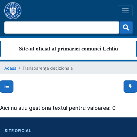
Site-ul oficial al primăriei comunei Lehliu
Acasă
Transparență decizională
Secțiuni pagină
Men
Aici nu stiu gestiona textul pentru valoarea: 0
SITE OFICIAL