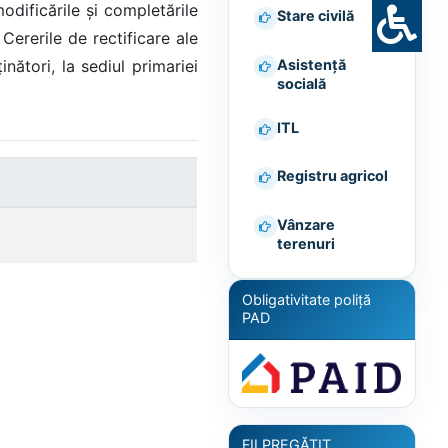
modificările și completările
Stare civilă
 Cererile de rectificare ale
Asistență
nători, la sediul primariei
socială
ITL
Registru agricol
Vânzare
terenuri
Obligativitate poliță
PAD
FII PREGĂTIT